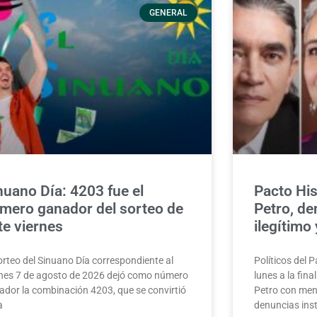
GENERAL
nuano Día: 4203 fue el
Pacto His
mero ganador del sorteo de
Petro, de
te viernes
ilegítimo
orteo del Sinuano Día correspondiente al
Políticos del 
rnes 7 de agosto de 2026 dejó como número
lunes a la fin
ador la combinación 4203, que se convirtió
Petro con men
a
denuncias inst