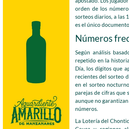
apostado. Los jugadore
orden de los números
sorteos diarios, a las 
es el único documento
Números frecu
Según análisis basado
repetido en la histor
Día, los dígitos que 
recientes del sorteo 
en el sorteo nocturn
parejas de cifras que 
aunque no garantizan 
números.
La Lotería del Chontic
Cauca y regiones al