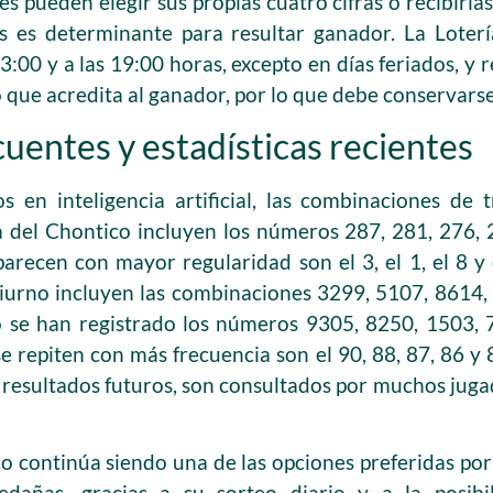
s pueden elegir sus propias cuatro cifras o recibirlas
 es determinante para resultar ganador. La Loterí
13:00 y a las 19:00 horas, excepto en días feriados, y 
 que acredita al ganador, por lo que debe conservars
entes y estadísticas recientes
s en inteligencia artificial, las combinaciones de
ia del Chontico incluyen los números 287, 281, 276,
aparecen con mayor regularidad son el 3, el 1, el 8 y
diurno incluyen las combinaciones 3299, 5107, 8614
o se han registrado los números 9305, 8250, 1503, 
se repiten con más frecuencia son el 90, 88, 87, 86 y 8
resultados futuros, son consultados por muchos jugado
o continúa siendo una de las opciones preferidas por 
edañas, gracias a su sorteo diario y a la posib