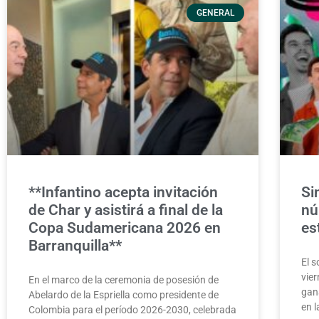
GENERAL
**Infantino acepta invitación
Si
de Char y asistirá a final de la
nú
Copa Sudamericana 2026 en
es
Barranquilla**
El s
vie
En el marco de la ceremonia de posesión de
gan
Abelardo de la Espriella como presidente de
en l
Colombia para el período 2026-2030, celebrada