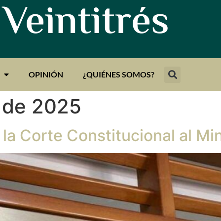
 Veintitrés
OPINIÓN
¿QUIÉNES SOMOS?
o de 2025
la Corte Constitucional al Min