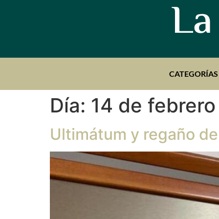
La
CATEGORÍAS
Día:
14 de febrer
Ultimátum y regaño de 