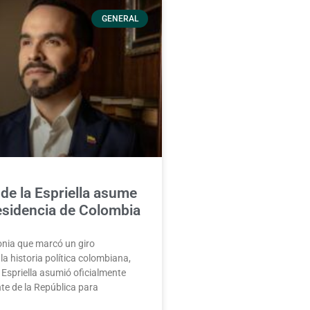
GENERAL
de la Espriella asume
esidencia de Colombia
nia que marcó un giro
la historia política colombiana,
 Espriella asumió oficialmente
te de la República para