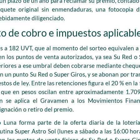
un plazo de un año para reclamar su premio, contado d
iquete original sin enmendaduras, una fotocopia 
ebidamente diligenciado.
o de cobro e impuestos aplicabl
s a 182 UVT, que al momento del sorteo equivalen a 
en los puntos de venta autorizados, ya sea Su Red o 
eriores a ese umbral deben cobrarse mediante chequ
en un punto Su Red o Super Giros, y se abonan por tra
tos de ley. Entre las retenciones figura el 20 % en la
que en pesos oscilan entre aproximadamente 1.709
n se aplica el Gravamen a los Movimientos Finan
gnación o retiro del premio.
o Luna forma parte de la oferta diaria de la loter
utina Super Astro Sol (lunes a sábado a las 16:00 ho
 en los puntos de venta físicos de Su Red o Super Gir