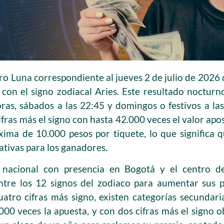
tro Luna correspondiente al jueves 2 de julio de 20
con el signo zodiacal Aries. Este resultado nocturno
oras, sábados a las 22:45 y domingos o festivos a la
ifras más el signo con hasta 42.000 veces el valor ap
xima de 10.000 pesos por tiquete, lo que significa 
cativas para los ganadores.
e nacional con presencia en Bogotá y el centro d
 entre los 12 signos del zodiaco para aumentar sus 
atro cifras más signo, existen categorías secundaria
000 veces la apuesta, y con dos cifras más el signo 