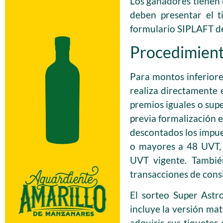
Los ganadores tienen 
deben presentar el t
formulario SIPLAFT d
Procedimient
Para montos inferiore
realiza directamente 
premios iguales o sup
previa formalización 
descontados los impues
o mayores a 48 UVT, 
UVT vigente. Tambié
transacciones de consi
El sorteo Super Astr
incluye la versión mat
adquirir sus tiquetes