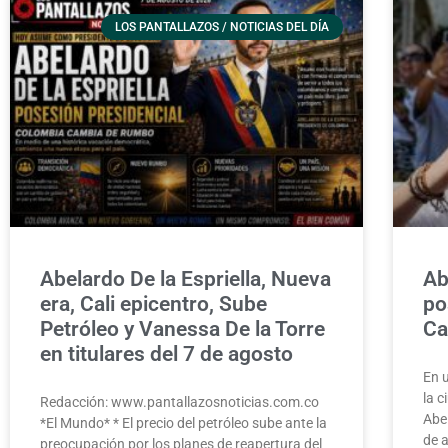
LOS PANTALLAZOS / NOTICIAS DEL DÍA
Abelardo De la Espriella, Nueva
Ab
era, Cali epicentro, Sube
po
Petróleo y Vanessa De la Torre
Ca
en titulares del 7 de agosto
En 
la c
Redacción: www.pantallazosnoticias.com.co
Abel
*El Mundo* * El precio del petróleo sube ante la
de 
preocupación por los planes de reapertura del