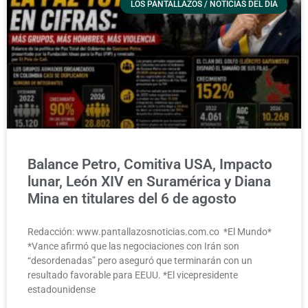
LOS PANTALLAZOS / NOTICIAS DEL DÍA
Balance Petro, Comitiva USA, Impacto
lunar, León XIV en Suramérica y Diana
Mina en titulares del 6 de agosto
Redacción: www.pantallazosnoticias.com.co *El Mundo*
*Vance afirmó que las negociaciones con Irán son
“desordenadas” pero aseguró que terminarán con un
resultado favorable para EEUU. *El vicepresidente
estadounidense