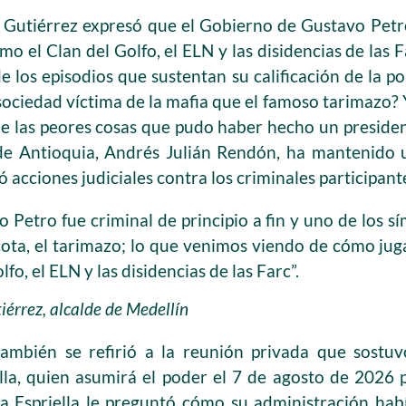
, Gutiérrez expresó que el Gobierno de Gustavo Petr
mo el Clan del Golfo, el ELN y las disidencias de las 
 los episodios que sustentan su calificación de la po
ociedad víctima de la mafia que el famoso tarimazo? 
e las peores cosas que pudo haber hecho un president
de Antioquia, Andrés Julián Rendón, ha mantenido un
ó acciones judiciales contra los criminales participant
o Petro fue criminal de principio a fin y uno de los 
cota, el tarimazo; lo que venimos viendo de cómo jug
lfo, el ELN y las disidencias de las Farc”.
iérrez, alcalde de Medellín
también se refirió a la reunión privada que sostuv
lla, quien asumirá el poder el 7 de agosto de 2026
a Espriella le preguntó cómo su administración hab