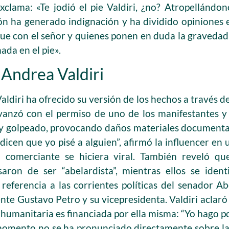
xclama: «Te jodió el pie Valdiri, ¿no? Atropellándo
ón ha generado indignación y ha dividido opiniones 
ue con el señor y quienes ponen en duda la gravedad 
ada en el pie».
 Andrea Valdiri
aldiri ha ofrecido su versión de los hechos a través de
anzó con el permiso de uno de los manifestantes 
 y golpeado, provocando daños materiales documenta
icen que yo pisé a alguien”, afirmó la influencer en
 comerciante se hiciera viral. También reveló qu
saron de ser “abelardista”, mientras ellos se ident
 referencia a las corrientes políticas del senador Ab
ente Gustavo Petro y su vicepresidenta. Valdiri aclar
r humanitaria es financiada por ella misma: “Yo hago 
l momento no se ha pronunciado directamente sobre la