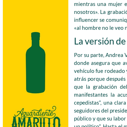
mientras una mujer e
nosotros». La grabaci
influencer se comuniq
«al hombre no le veo n
La versión de
Por su parte, Andrea V
donde asegura que av
vehículo fue rodeado
atrás porque después d
que la grabación del
manifestantes la acu
cepedistas”, una clara
seguidores del presid
público y que su labo
un político”. Hasta e