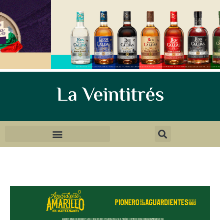
La Veintitrés