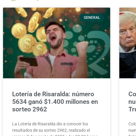
GENERAL
Lotería de Risaralda: número
Co
5634 ganó $1.400 millones en
nu
sorteo 2962
T
La Lotería de Risaralda dio a conocer los
Colo
resultados de su sorteo 2962, realizado el
nuev