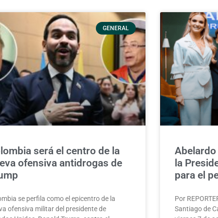
GENERAL
lombia será el centro de la
Abelardo 
eva ofensiva antidrogas de
la Presid
rump
para el 
mbia se perfila como el epicentro de la
Por REPORTE
a ofensiva militar del presidente de
Santiago de C