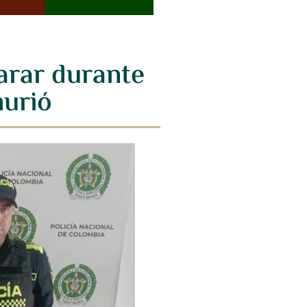
arar durante
murió