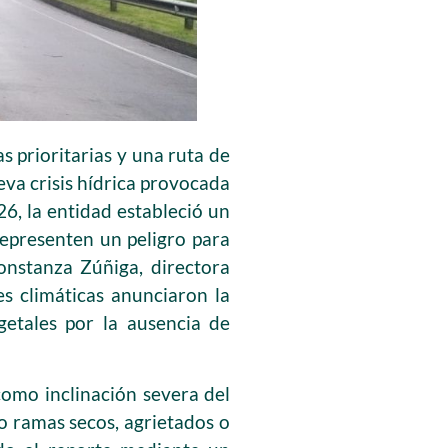
prioritarias y una ruta de
eva crisis hídrica provocada
6, la entidad estableció un
representen un peligro para
onstanza Zúñiga, directora
s climáticas anunciaron la
getales por la ausencia de
como inclinación severa del
o ramas secos, agrietados o