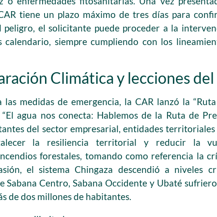
z o enfermedades fitosanitarias. Una vez present
a CAR tiene un plazo máximo de tres días para confi
el peligro, el solicitante puede proceder a la interv
as calendario, siempre cumpliendo con los lineamien
ración Climática y lecciones de
as medidas de emergencia, la CAR lanzó la “Ruta 
 “El agua nos conecta: Hablemos de la Ruta de Pre
antes del sector empresarial, entidades territoriales 
talecer la resiliencia territorial y reducir la v
ncendios forestales, tomando como referencia la cr
sión, el sistema Chingaza descendió a niveles cr
e Sabana Centro, Sabana Occidente y Ubaté sufrieron 
s de dos millones de habitantes.