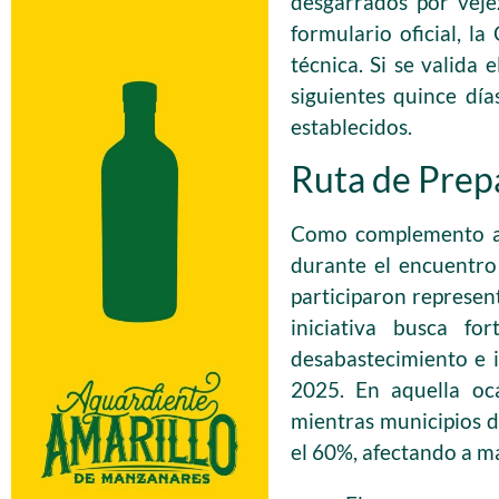
desgarrados por veje
formulario oficial, l
técnica. Si se valida 
siguientes quince dí
establecidos.
Ruta de Prepa
Como complemento a l
durante el encuentro
participaron represent
iniciativa busca for
desabastecimiento e i
2025. En aquella oca
mientras municipios d
el 60%, afectando a má