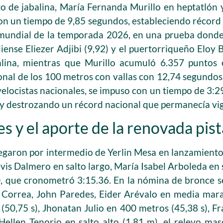
o de jabalina, María Fernanda Murillo en heptatlón
con un tiempo de 9,85 segundos, estableciendo récord 
mundial de la temporada 2026, en una prueba donde t
ense Eliezer Adjibi (9,92) y el puertorriqueño Eloy B
lina, mientras que Murillo acumuló 6.357 puntos 
onal de los 100 metros con vallas con 12,74 segundos
velocistas nacionales, se impuso con un tiempo de 3:2
y destrozando un récord nacional que permanecía vig
es y el aporte de la renovada pist
llegaron por intermedio de Yerlin Mesa en lanzamiento
is Dalmero en salto largo, María Isabel Arboleda en 
, que cronometró 3:15.36. En la nómina de bronce se
 Correa, John Paredes, Eider Arévalo en media mara
(50,75 s), Jhonatan Julio en 400 metros (45,38 s), 
 Hellen Tenorio en salto alto (1,81 m), el relevo mas