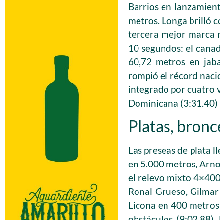
Barrios en lanzamient
metros. Longa brilló 
tercera mejor marca 
10 segundos: el canadi
60,72 metros en jaba
rompió el récord naci
integrado por cuatro 
Dominicana (3:31.40) 
Platas, bronc
Las preseas de plata 
en 5.000 metros, Arnov
el relevo mixto 4×400
Ronal Grueso, Gilmar
Licona en 400 metros 
obstáculos (9:02.88),