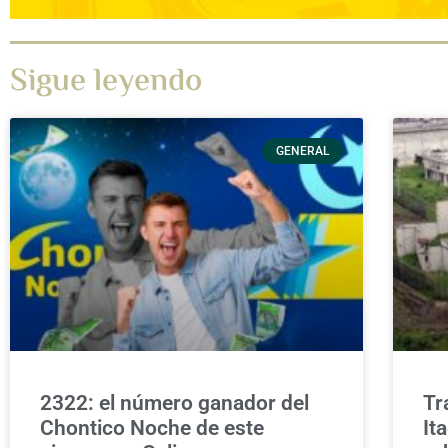
Sigue leyendo
GENERAL
2322: el número ganador del
Tr
Chontico Noche de este
It