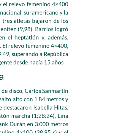
 y el relevo femenino 4×400
nacional, suramericano y la
res atletas bajaron de los
enítez (9,98). Barrios logró
en el heptatlón y, además,
. El relevo femenino 4×400,
9.49, superando a República
ente desde hacía 15 años.
a
 de disco, Carlos Sanmartín
salto alto con 1,84 metros y
 destacaron Isabella Hitas,
tón marcha (1:28:24), Lina
Frank Durán en 3.000 metros
culino 4×100 (38,85 s) y el