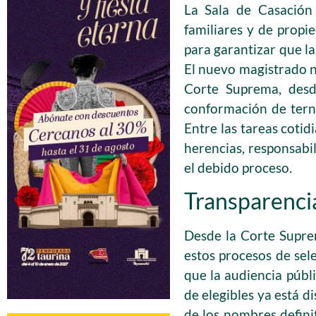
La Sala de Casación 
familiares y de propie
para garantizar que la
El nuevo magistrado no
Corte Suprema, desde
conformación de terna
Entre las tareas cotid
herencias, responsabil
el debido proceso.
Transparencia
Desde la Corte Suprem
estos procesos de sele
que la audiencia públi
de elegibles ya está d
de los nombres defini