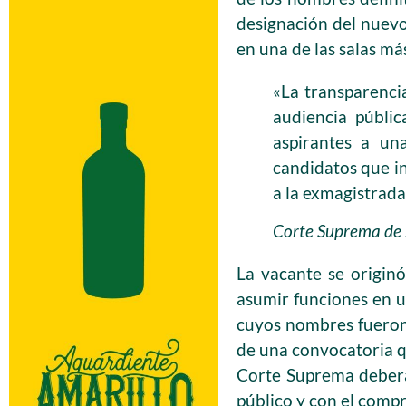
designación del nuevo 
en una de las salas má
«La transparencia
audiencia públi
aspirantes a un
candidatos que in
a la exmagistrada
Corte Suprema de Ju
La vacante se origin
asumir funciones en un
cuyos nombres fueron 
de una convocatoria qu
Corte Suprema deberá 
público y con el comp