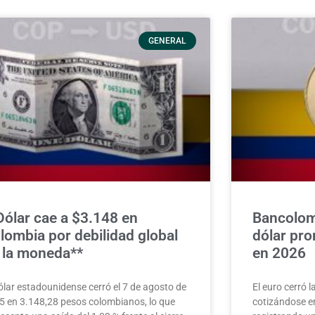
GENERAL
Dólar cae a $3.148 en
Bancolom
lombia por debilidad global
dólar pr
 la moneda**
en 2026
dólar estadounidense cerró el 7 de agosto de
El euro cerró 
5 en 3.148,28 pesos colombianos, lo que
cotizándose e