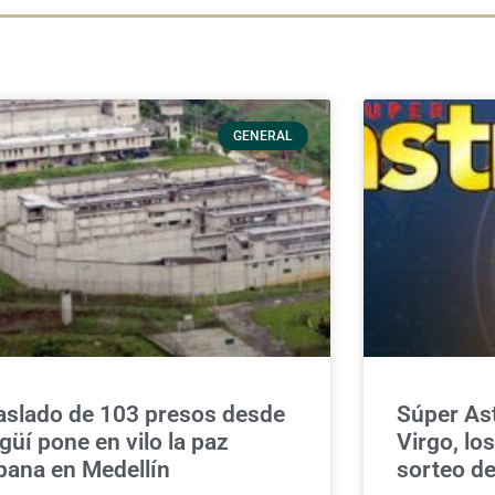
GENERAL
aslado de 103 presos desde
Súper Ast
agüí pone en vilo la paz
Virgo, lo
bana en Medellín
sorteo de