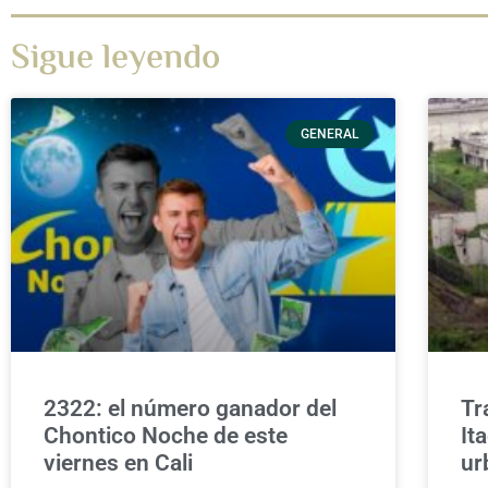
Sigue leyendo
GENERAL
2322: el número ganador del
Tr
Chontico Noche de este
It
viernes en Cali
ur