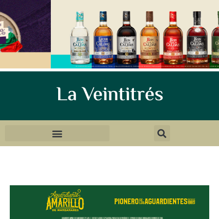
La Veintitrés