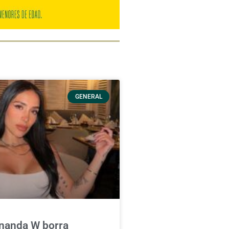
GENERAL
rnanda W borra