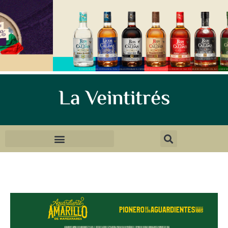
La Veintitrés