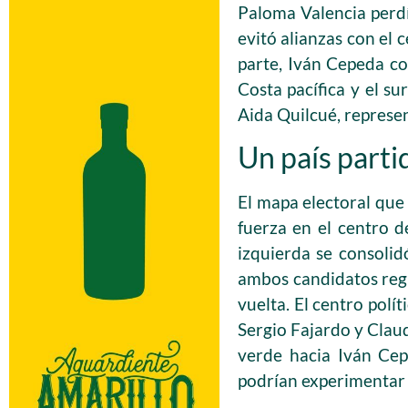
Paloma Valencia perdía
evitó alianzas con el
parte, Iván Cepeda co
Costa pacífica y el su
Aida Quilcué, represe
Un país parti
El mapa electoral que
fuerza en el centro d
izquierda se consolidó
ambos candidatos regi
vuelta. El centro pol
Sergio Fajardo y Claud
verde hacia Iván Cep
podrían experimentar 