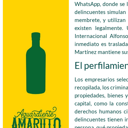
WhatsApp, donde se l
delincuentes simulan 
membrete, y utilizan 
existen legalmente.
Internacional Alfons
inmediato es traslad
Martínez mantiene su
El perfilamie
Los empresarios sele
recopilada, los crimin
propiedades, bienes 
capital, como la cons
derechos humanos cit
delincuentes tienen i
persona, qué propiedad