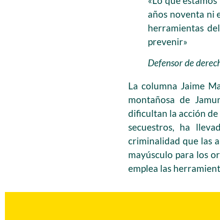
«Lo que estamos v
años noventa ni e
herramientas del
prevenir»
Defensor de derec
La columna Jaime Mar
montañosa de Jamund
dificultan la acción de
secuestros, ha llev
criminalidad que las 
mayúsculo para los o
emplea las herramient