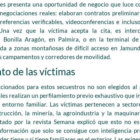
es presenta una oportunidad de negocio que luce c
negociaciones reales: elaboran contratos preliminar
referencias verificables, videoconferencias e inclu
 Una vez que la víctima acepta la cita, es inte
o Bonilla Aragón, en Palmira, o en la terminal de
ada a zonas montañosas de difícil acceso en Jamun
s campamentos y corredores de movilidad.
nto de las víctimas
ccionados para estos secuestros no son elegidos al 
ales realizan un perfilamiento previo exhaustivo que i
y entorno familiar. Las víctimas pertenecen a secto
trucción, la minería, la agroindustria y la maquin
ado por la revista Semana explicó que esto no es
nformación que solo se consigue con inteligencia p
es tiene y si tiene familiares en el exterior. Las exig