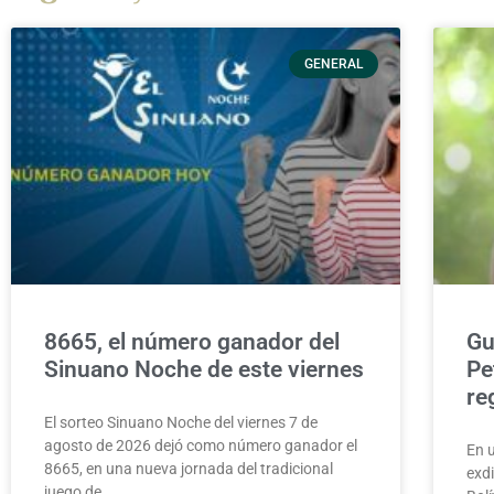
GENERAL
8665, el número ganador del
Gu
Sinuano Noche de este viernes
Pe
re
El sorteo Sinuano Noche del viernes 7 de
agosto de 2026 dejó como número ganador el
En 
8665, en una nueva jornada del tradicional
exd
juego de