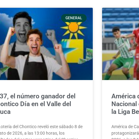
GENERAL
37, el número ganador del
América d
ontico Día en el Valle del
Nacional 
uca
la Liga B
Lotería del Chontico reveló este sábado 8 de
América de Cal
to de 2026, a las 13:00 horas, los
protagonizará