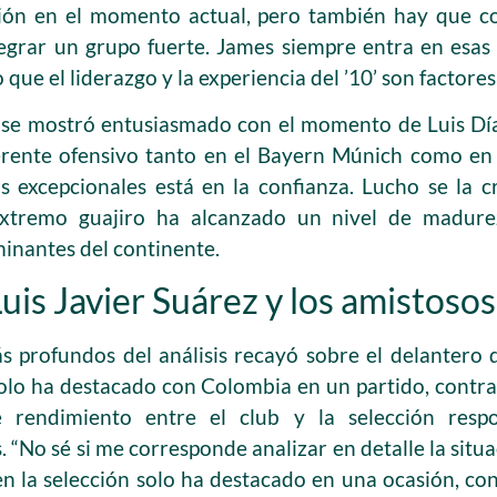
ión en el momento actual, pero también hay que co
egrar un grupo fuerte. James siempre entra en esas 
 que el liderazgo y la experiencia del ’10’ son factore
 se mostró entusiasmado con el momento de Luis Día
erente ofensivo tanto en el Bayern Múnich como en l
s excepcionales está en la confianza. Lucho se la cr
xtremo guajiro ha alcanzado un nivel de madurez
minantes del continente.
Luis Javier Suárez y los amistoso
 profundos del análisis recayó sobre el delantero d
solo ha destacado con Colombia en un partido, contr
e rendimiento entre el club y la selección resp
. “No sé si me corresponde analizar en detalle la situ
n la selección solo ha destacado en una ocasión, co