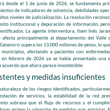
irá desde el 1 de junio de 2026, se fundamenta prin
ientos de indicadores de solvencia, debilidades oper
ltos niveles de judicialización. La resolución recono
ento institucional y depuración de información, pero
dentificados. La agente interventora, Ilsen Inés Jara
e afecta principalmente al departamento del Valle
Gesencro supera los 13.000 millones de pesos, lo que
o municipios, afectando a pacientes con enfermedad
; en febrero de 2026 ya se había presentado una su
 acuerdo que ahora parece insostenible.
stentes y medidas insuficientes
naturaleza de los riesgos identificados, particularm
stación de servicios, la estabilidad de la red pre
ento subraya que el flujo de recursos y el cumpli
ores exigen la adopción de medidas más estrictas. 