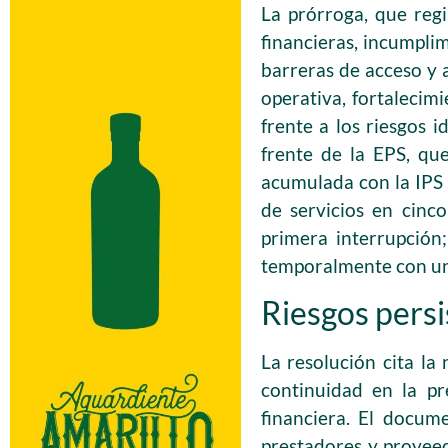
La prórroga, que reg
financieras, incumplim
barreras de acceso y a
operativa, fortalecimi
frente a los riesgos i
frente de la EPS, qu
acumulada con la IPS 
de servicios en cinc
primera interrupción
temporalmente con un
Riesgos persi
La resolución cita la 
continuidad en la pre
financiera. El docum
prestadores y proveed