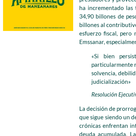
ha incrementado las t
34,90 billones de pes
billones al contributi
esfuerzo fiscal, pero
Emssanar, especialment
«Si bien persi
particularmente r
solvencia, debili
judicialización»
Resolución Ejecuti
La decisión de prorrog
que sigue siendo un d
crónicas enfrentan in
deuda acumulada. La