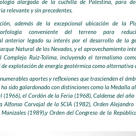
logía alargada de la cuchilla de Palestina, para d
ia relevante y sin precedentes.
ción, además de la excepcional ubicación de la P
rfología conveniente del terreno para reducir
al anterior legado su interés por el desarrollo de la 
 Parque Natural de los Nevados, y el aprovechamiento inte
el Complejo Ruiz-Tolima, incluyendo el termalismo co
ad de explotación de energía geotérmica como alternativa 
umerables aportes y reflexiones que trascienden el ámbito
 ha sido galardonado con distinciones como la Medalla al
 (1966), el Cordón de la Feria (1968), Caldense del año
 Alfonso Carvajal de la SCIA (1982), Orden Alejandro 
 Manizales (1989),y Orden del Congreso de la Repúblic