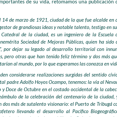
mportantes de su vida, retomamos una publicación d
l 14 de marzo de 1921, ciudad de la que fue alcalde en
stor de grandiosas ideas y notable talento, testigo en su
Catedral de la ciudad, es un ingeniero de la Escuela
nemérita Sociedad de Mejoras Públicas, quien ha sido 
, por dejar su legado al desarrollo territorial con inn
es, pero otras que han tenido feliz término y dos más q
ctarían al mundo, por lo que esperamos las conozca en vid
den considerarse realizaciones surgidas del sentido cív
al padre Adolfo Hoyos Ocampo, tenemos: la vía al Nevado
o y Doce de Octubre en el costado occidental de la cabe
eámbulo de la celebración del centenario de la ciudad, 
 dos más de sutalento visionario: el Puerto de Tribugá 
fetero llevando el desarrollo al Pacífico Biogeográfi