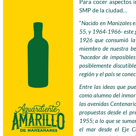
Para cocer aspectos i
SMP de la ciudad…
“
Nacido en Manizales e
55, y 1964-1966- este ge
1926 que consumió la 
miembro de nuestra be
“hacedor de imposibles”
posiblemente discutibl
región y el país se cone
Entre las ideas que pue
como alumno del inmort
las avenidas Centenari
propuestas desde el pr
1955; a lo que se suman
el mar desde el Eje Ca