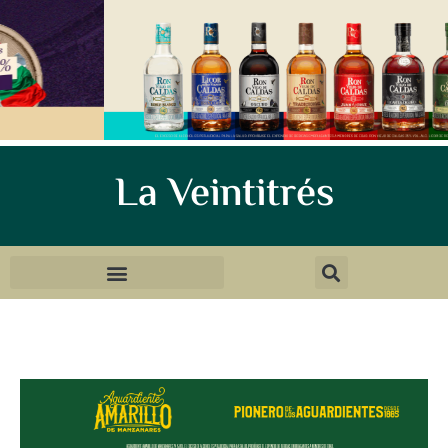
La Veintitrés