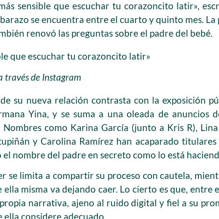
ás sensible que escuchar tu corazoncito latir», escr
arazo se encuentra entre el cuarto y quinto mes. La p
mbién renovó las preguntas sobre el padre del bebé.
e que escuchar tu corazoncito latir»
a través de Instagram
 de su nueva relación contrasta con la exposición pú
ermana Yina, y se suma a una oleada de anuncios 
Nombres como Karina García (junto a Kris R), Lina 
tupiñán y Carolina Ramírez han acaparado titulares 
el nombre del padre en secreto como lo está haciend
er se limita a compartir su proceso con cautela, mien
ue ella misma va dejando caer. Lo cierto es que, entre 
propia narrativa, ajeno al ruido digital y fiel a su p
 ella considere adecuado.