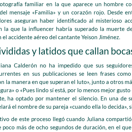
otografía familiar en la que aparece un hombre co
del mensaje «Familia» y un corazón rojo. Desde en
dores aseguran haber identificado al misterioso a
on la que la influencer habría superado la muerte 
n el accidente aéreo del cantante Yeison Jiménez.
vididas y latidos que callan boca
liana Calderón no ha impedido que sus seguidores
rrentes en sus publicaciones se leen frases como
on la manera en que superan el luto», junto a otros más
egura» o «Pues lindo sí está, por lo menos mejor gusto 
rte, ha optado por mantener el silencio. En una de s
elará el nombre de su pareja «cuando ella lo decida», s
vo de este proceso llegó cuando Juliana compartió
e poco más de ocho segundos de duración, en el que 