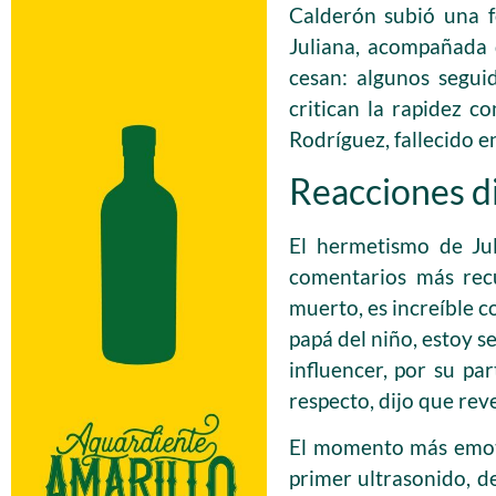
Calderón subió una f
Juliana, acompañada 
cesan: algunos segui
critican la rapidez c
Rodríguez, fallecido e
Reacciones di
El hermetismo de Ju
comentarios más recu
muerto, es increíble c
papá del niño, estoy s
influencer, por su pa
respecto, dijo que rev
El momento más emoti
primer ultrasonido, d