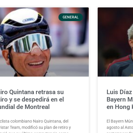
GENERAL
iro Quintana retrasa su
Luis Día
tiro y se despedirá en el
Bayern Mú
ndial de Montreal
en Hong 
iclista colombiano Nairo Quintana, del
El Bayern Múni
star Team, modificó su plan de retiro y
agosto al Asto