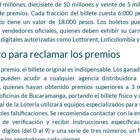
 millones, diecisiete de 10 millones y veinte de 5 mill
de premios. Cada fracción del billete cuesta 6.000 
eto tiene un valor de 18.000 pesos. Los boletos p
 vendedores oficiales, quienes deben exhibir su carn
digitales autorizadas como Lottorent, Loticolombia y 
o para reclamar los premios
premio, el billete original es indispensable. Los gana
pueden acudir a cualquier agencia distribuidora 
, quienes hayan obtenido premios superiores a 3 
oficinas de Bucaramanga, portando el billete físico 
nal de la Lotería utilizará equipos especializados para 
bles falsificaciones. Se recomienda contactar con la e
 de verificación y recibir instrucciones específic
dígitos (del 0 al 9) y una serie de tres números, un 
de los apostadores cada viernes.