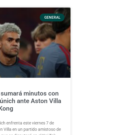
GENERAL
z sumará minutos con
nich ante Aston Villa
Kong
ch enfrenta este viernes 7 de
n Villa en un partido amistoso de