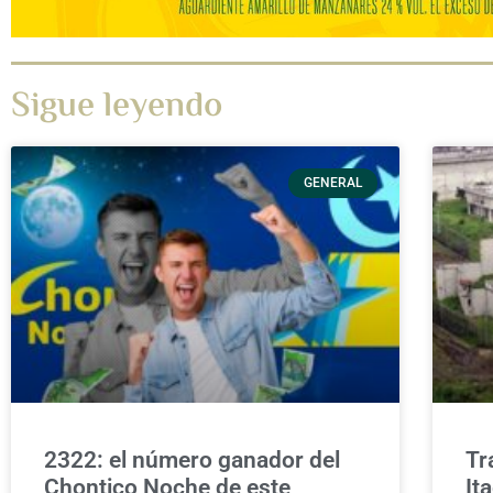
Sigue leyendo
GENERAL
2322: el número ganador del
Tr
Chontico Noche de este
It