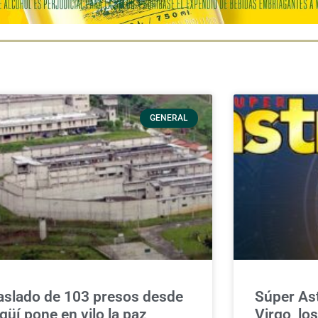
GENERAL
aslado de 103 presos desde
Súper Ast
agüí pone en vilo la paz
Virgo, lo