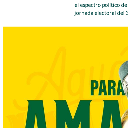
el espectro político d
jornada electoral del