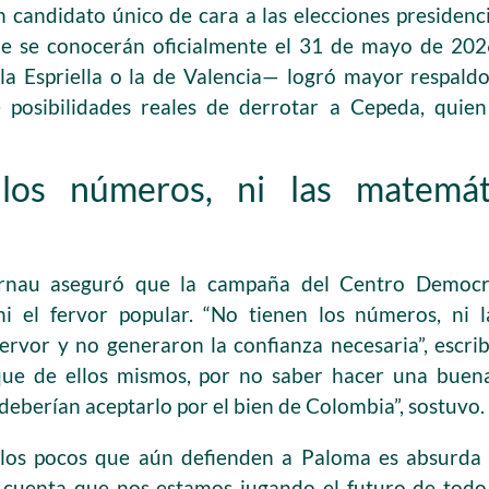
n candidato único de cara a las elecciones presidenci
ue se conocerán oficialmente el 31 de mayo de 2026
a Espriella o la de Valencia— logró mayor respaldo,
ne posibilidades reales de derrotar a Cepeda, qui
los números, ni las matemát
Arnau aseguró que la campaña del Centro Democrá
ni el fervor popular. “No tienen los números, ni
ervor y no generaron la confianza necesaria”, escri
que de ellos mismos, por no saber hacer una bue
deberían aceptarlo por el bien de Colombia”, sostuvo.
los pocos que aún defienden a Paloma es absurda y
cuenta que nos estamos jugando el futuro de todo 