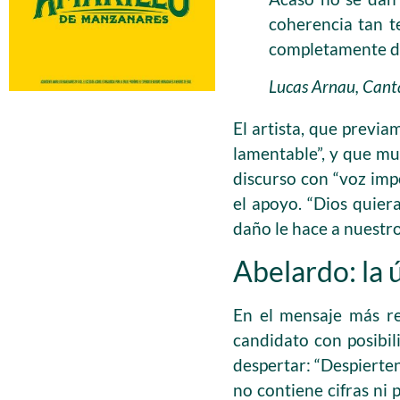
coherencia tan t
completamente de
Lucas Arnau, Cant
El artista, que previ
lamentable”, y que m
discurso con “voz imp
el apoyo. “Dios quie
daño le hace a nuestro
Abelardo: la 
En el mensaje más re
candidato con posibil
despertar: “Despierten
no contiene cifras ni 