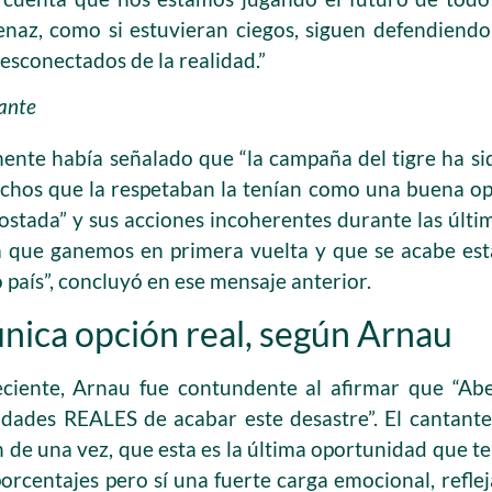
enaz, como si estuvieran ciegos, siguen defendiendo 
sconectados de la realidad.”
ante
amente había señalado que “la campaña del tigre ha si
uchos que la respetaban la tenían como una buena op
ostada” y sus acciones incoherentes durante las últ
ra que ganemos en primera vuelta y que se acabe est
 país”, concluyó en ese mensaje anterior.
única opción real, según Arnau
ciente, Arnau fue contundente al afirmar que “Abel
idades REALES de acabar este desastre”. El cantant
 de una vez, que esta es la última oportunidad que t
porcentajes pero sí una fuerte carga emocional, reflej