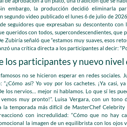
al de aprobación a un plato, una tradición que se ha
in embargo, la producción decidió eliminarla par
n segundo video publicado el lunes 6 de julio de 20
de seguidores que expresaban su descontento con la
 que queridos con todos, supercondescendientes, que p
e Zubiría señaló que “estamos muy suaves, esos retos
anzó una crítica directa a los participantes al decir: “P
 los participantes y nuevo nivel
 famosos no se hicieron esperar en redes sociales. Ju
: “¿Cómo así? Yo voy por los cachetes. ¡Ya casi, ya
De los nervios… mejor ni hablamos. Lo que sí les pue
 vemos muy pronto!”. Luisa Vergara, con un tono d
a la temporada más difícil de MasterChef Celebrity
 reaccionó con incredulidad: “Cómo que no hay ca
romocional la imagen de un equilibrista con los ojos