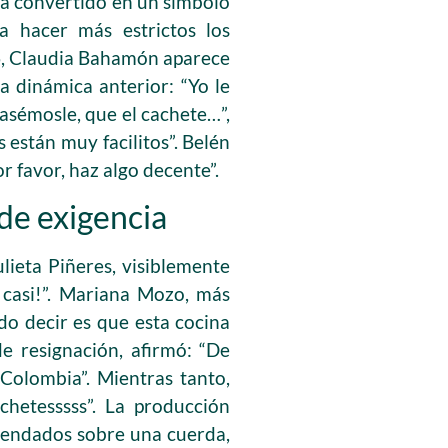
bía convertido en un símbolo
a hacer más estrictos los
26, Claudia Bahamón aparece
 dinámica anterior: “Yo le
asémosle, que el cachete…”,
 están muy facilitos”. Belén
or favor, haz algo decente”.
 de exigencia
lieta Piñeres, visiblemente
 casi!”. Mariana Mozo, más
do decir es que esta cocina
e resignación, afirmó: “De
 Colombia”. Mientras tanto,
chetesssss”. La producción
 vendados sobre una cuerda,