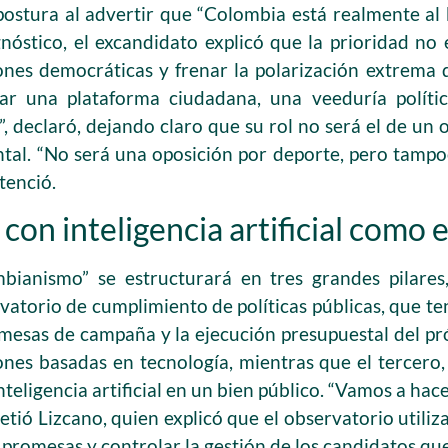
u postura al advertir que “Colombia está realmente al
agnóstico, el excandidato explicó que la prioridad no
iones democráticas y frenar la polarización extrema q
ar una plataforma ciudadana, una veeduría políti
 declaró, dejando claro que su rol no será el de un o
tal. “No será una oposición por deporte, pero tamp
tenció.
con inteligencia artificial como e
bianismo” se estructurará en tres grandes pilares,
vatorio de cumplimiento de políticas públicas, que te
omesas de campaña y la ejecución presupuestal del p
ones basadas en tecnología, mientras que el tercero,
teligencia artificial en un bien público. “Vamos a hacer 
etió Lizcano, quien explicó que el observatorio utili
r promesas y controlar la gestión de los candidatos que