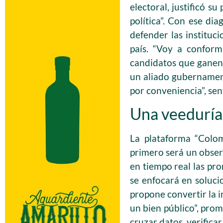
electoral, justificó s
política”. Con ese di
defender las instituc
país. “Voy a conform
candidatos que ganen”,
un aliado gubernamen
por conveniencia”, sen
Una veeduría 
La plataforma “Colom
primero será un obser
en tiempo real las pr
se enfocará en soluci
propone convertir la in
un bien público”, prom
cruzar datos, verifica