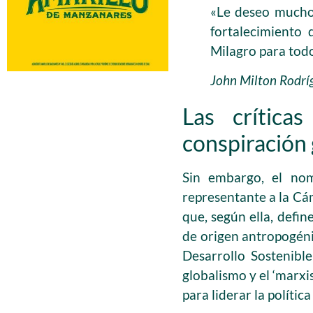
«Le deseo muchos
fortalecimiento 
Milagro para tod
John Milton Rodríg
Las crítica
conspiración 
Sin embargo, el nom
representante a la Cám
que, según ella, defin
de origen antropogén
Desarrollo Sostenibl
globalismo y el ‘marxi
para liderar la políti