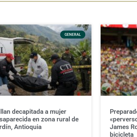
GENERAL
llan decapitada a mujer
Preparado
saparecida en zona rural de
«perverso
rdín, Antioquia
James Ro
bicicleta