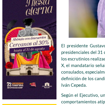
El presidente Gustav
presidenciales del 31
los escrutinios realiz
X, el mandatario seña
consulados, especialme
definición de los cand
Iván Cepeda.
Según el Ejecutivo, u
comportamientos atípi