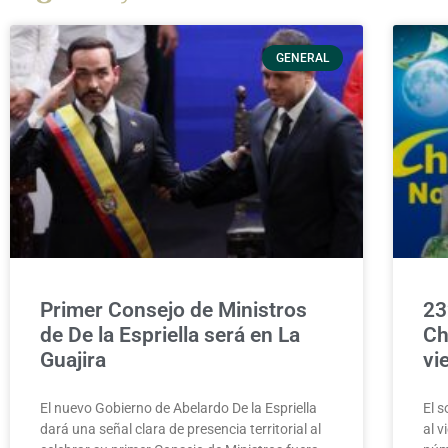
GENERAL
Primer Consejo de Ministros
23
de De la Espriella será en La
Ch
Guajira
vi
El nuevo Gobierno de Abelardo De la Espriella
El 
dará una señal clara de presencia territorial al
al 