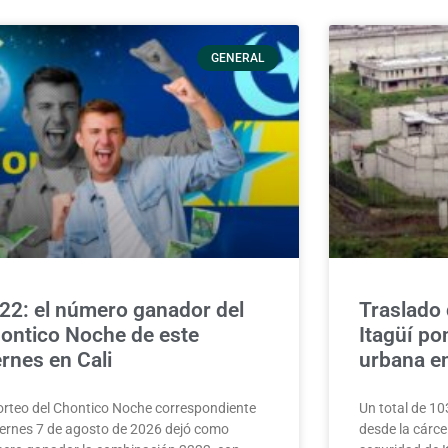
GENERAL
22: el número ganador del
Traslado
ontico Noche de este
Itagüí pon
ernes en Cali
urbana e
sorteo del Chontico Noche correspondiente
Un total de 10
viernes 7 de agosto de 2026 dejó como
desde la cárc