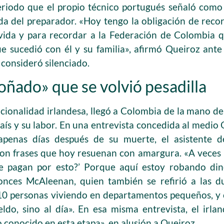
eriodo que el propio técnico portugués señaló como
da del preparador. «Hoy tengo la obligación de rec
vida y para recordar a la Federación de Colombia qu
que sucedió con él y su familia», afirmó Queiroz ante
 consideró silenciado.
oñado» que se volvió pesadilla
ionalidad irlandesa, llegó a Colombia de la mano d
aís y su labor. En una entrevista concedida al medio
penas días después de su muerte, el asistente de
on frases que hoy resuenan con amargura. «A veces m
e pagan por esto?’ Porque aquí estoy robando din
onces McAleenan, quien también se refirió a las du
10 personas viviendo en departamentos pequeños, y 
ldo, sino al día». En esa misma entrevista, el irl
 conocido en esta etapa», en alusión a Queiroz.