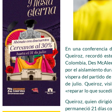
En una conferencia d
Queiroz, recordó est
Colombia, Des McAleen
por el aislamiento du
víspera del partido d
de julio. Queiroz, v
«reparar lo que sucedió
Queiroz, quien dirigi
permaneció 21 días co