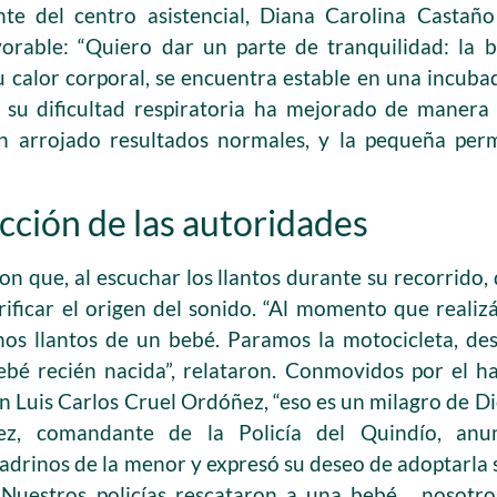
ente del centro asistencial, Diana Carolina Casta
vorable: “Quiero dar un parte de tranquilidad: la
 calor corporal, se encuentra estable en una incub
su dificultad respiratoria ha mejorado de manera s
an arrojado resultados normales, y la pequeña pe
cción de las autoridades
on que, al escuchar los llantos durante su recorrido,
ificar el origen del sonido. “Al momento que realiz
s llantos de un bebé. Paramos la motocicleta, desc
bé recién nacida”, relataron. Conmovidos por el hal
 Luis Carlos Cruel Ordóñez, “eso es un milagro de Di
z, comandante de la Policía del Quindío, anun
drinos de la menor y expresó su deseo de adoptarla s
 Nuestros policías rescataron a una bebé… nosotros,