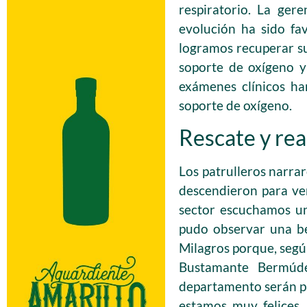
respiratorio. La ger
evolución ha sido fa
logramos recuperar su
soporte de oxígeno y 
exámenes clínicos h
soporte de oxígeno.
Rescate y rea
Los patrulleros narrar
descendieron para ver
sector escuchamos uno
pudo observar una be
Milagros porque, según
Bustamante Bermúde
departamento serán pa
estamos muy felices.