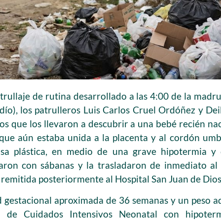
rullaje de rutina desarrollado a las 4:00 de la madru
ío), los patrulleros Luis Carlos Cruel Ordóñez y De
os que los llevaron a descubrir a una bebé recién n
 que aún estaba unida a la placenta y al cordón umbi
sa plástica, en medio de una grave hipotermia y di
iaron con sábanas y la trasladaron de inmediato al
e remitida posteriormente al Hospital San Juan de Dio
d gestacional aproximada de 36 semanas y un peso ad
d de Cuidados Intensivos Neonatal con hipoter