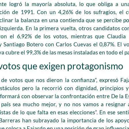
te logró la mayoría absoluta, lo que obliga a un
ución de 1991. Con un 4,26% de los sufragios, el
nclinar la balanza en una contienda que se percibe p
izquierda. En la primera vuelta, otros candidatos 
on el 6,92% de los votos, mientras que Claudia
y Santiago Botero con Carlos Cuevas el 0,87%. El v
ya cubre el 99,3% de las mesas instaladas en todo el pa
 votos que exigen protagonismo
 de votos que nos dieron la confianza”, expresó Fa
táculos pero la recorrió con dignidad, principios 
ormará con observar la confrontación entre De la E
e país sea mucho mejor, y no nos vamos a resignar 
stas de lo que falta en esas elecciones”. En ese sent
Barreras han subrayado la importancia de los apoyo
que coloca a Fajardo en una posición de gran influencia