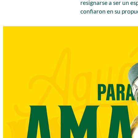
resignarse a ser un es
confiaron en su propu