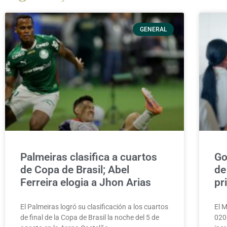
GENERAL
Palmeiras clasifica a cuartos
Go
de Copa de Brasil; Abel
de
Ferreira elogia a Jhon Arias
pr
El Palmeiras logró su clasificación a los cuartos
El M
de final de la Copa de Brasil la noche del 5 de
020