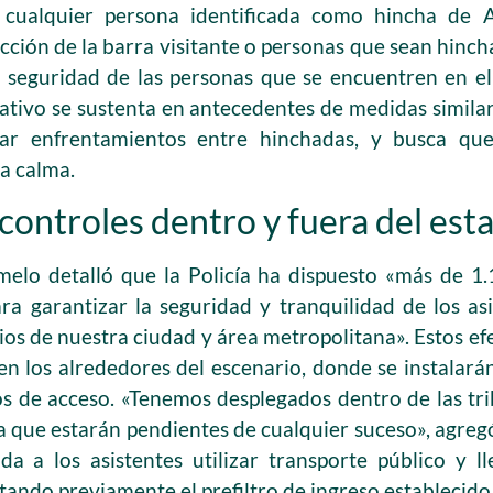
 cualquier persona identificada como hincha de A
icción de la barra visitante o personas que sean hinch
la seguridad de las personas que se encuentren en 
rativo se sustenta en antecedentes de medidas simila
tar enfrentamientos entre hinchadas, y busca que
a calma.
controles dentro y fuera del est
melo detalló que la Policía ha dispuesto «más de 
ara garantizar la seguridad y tranquilidad de los as
ios de nuestra ciudad y área metropolitana». Estos efe
en los alrededores del escenario, donde se instalarán
ros de acceso. «Tenemos desplegados dentro de las tr
a que estarán pendientes de cualquier suceso», agreg
a a los asistentes utilizar transporte público y l
ando previamente el prefiltro de ingreso establecido 