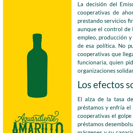
La decisión del Emis
cooperativas de aho
prestando servicios fi
aunque el control de 
empleo, producción y
de esa política. No 
cooperativas que llega
funcionaria, quien pi
organizaciones solidar
Los efectos s
El alza de la tasa d
préstamos y enfría el
cooperativas el golpe
préstamos desembolsad
márgenes y su capacid