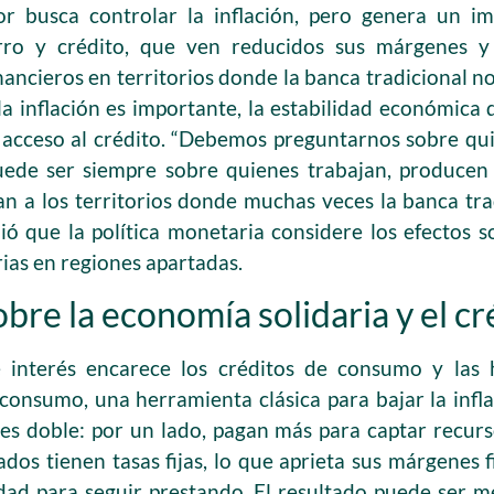
or busca controlar la inflación, pero genera un i
rro y crédito, que ven reducidos sus márgenes y
nancieros en territorios donde la banca tradicional no
la inflación es importante, la estabilidad económica
 acceso al crédito. “Debemos preguntarnos sobre qui
puede ser siempre sobre quienes trabajan, producen
n a los territorios donde muchas veces la banca trad
dió que la política monetaria considere los efectos s
ias en regiones apartadas.
obre la economía solidaria y el cr
e interés encarece los créditos de consumo y las h
 consumo, una herramienta clásica para bajar la infla
 es doble: por un lado, pagan más para captar recurso
os tienen tasas fijas, lo que aprieta sus márgenes f
ad para seguir prestando. El resultado puede ser m