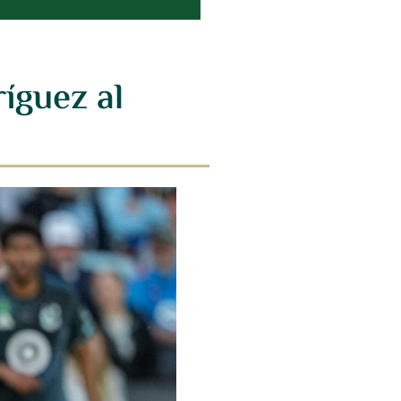
íguez al