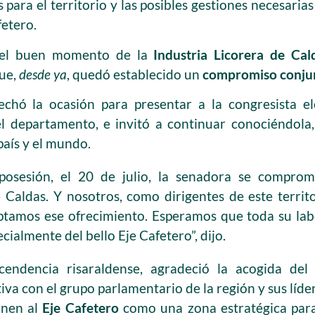
 para el territorio y las posibles gestiones necesarias
fetero.
 el buen momento de la
Industria Licorera de Cal
que,
desde ya
, quedó establecido un
compromiso conjun
chó la ocasión para presentar a la congresista ele
del departamento, e invitó a continuar conociéndol
país y el mundo.
osesión, el 20 de julio, la senadora se comprom
Caldas. Y nosotros, como dirigentes de este territ
ptamos ese ofrecimiento. Esperamos que toda su lab
ecialmente del bello Eje Cafetero”, dijo.
cendencia risaraldense, agradeció la acogida de
iva con el grupo parlamentario de la región y sus líde
onen al
Eje Cafetero
como una zona estratégica para 