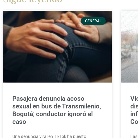
GENERAL
Pasajera denuncia acoso
Vi
sexual en bus de Transmilenio,
di
Bogotá; conductor ignoró el
in
caso
Co
Una denuncia viral en TikTok ha puesto
Las