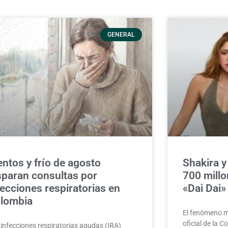
GENERAL
entos y frío de agosto
Shakira 
sparan consultas por
700 millo
fecciones respiratorias en
«Dai Dai
lombia
El fenómeno mu
oficial de la 
 infecciones respiratorias agudas (IRA)