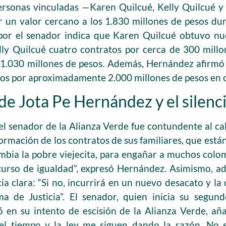
personas vinculadas —Karen Quilcué, Kelly Quilcué 
r un valor cercano a los 1.830 millones de pesos dur
por el senador indica que Karen Quilcué obtuvo nu
lly Quilcué cuatro contratos por cerca de 300 mill
 1.030 millones de pesos. Además, Hernández afirmó 
sos por aproximadamente 2.000 millones de pesos en 
de Jota Pe Hernández y el silenc
el senador de la Alianza Verde fue contundente al cali
ormación de los contratos de sus familiares, que está
ombia la pobre viejecita, para engañar a muchos col
scurso de igualdad”, expresó Hernández. Asimismo, adv
ia clara: “Si no, incurrirá en un nuevo desacato y la
a de Justicia”. El senador, quien inicia su segu
ó en su intento de escisión de la Alianza Verde, añ
el tiempo y la ley me siguen dando la razón. No 