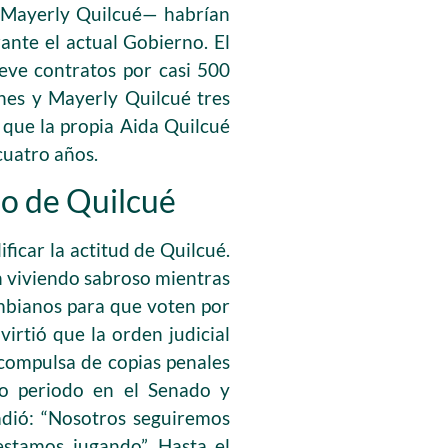
y Mayerly Quilcué— habrían
ante el actual Gobierno. El
eve contratos por casi 500
ones y Mayerly Quilcué tres
que la propia Aida Quilcué
cuatro años.
io de Quilcué
ficar la actitud de Quilcué.
n viviendo sabroso mientras
ombianos para que voten por
irtió que la orden judicial
 compulsa de copias penales
ndo periodo en el Senado y
adió: “Nosotros seguiremos
estamos jugando”. Hasta el