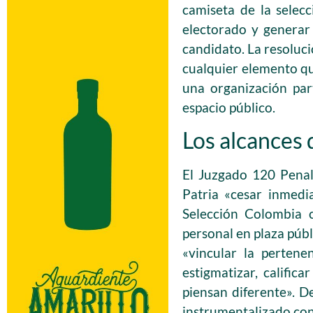
camiseta de la selec
electorado y generar
candidato. La resoluci
cualquier elemento qu
una organización par
espacio público.
Los alcances d
El Juzgado 120 Penal
Patria «cesar inmedi
Selección Colombia 
personal en plaza públ
«vincular la pertene
estigmatizar, calific
piensan diferente». D
instrumentalizado con 