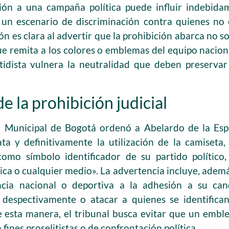
ción a una campaña política puede influir indebida
 un escenario de discriminación contra quienes no 
ón es clara al advertir que la prohibición abarca no so
e remita a los colores o emblemas del equipo naciona
tidista vulnera la neutralidad que deben preservar 
e la prohibición judicial
 Municipal de Bogotá ordenó a Abelardo de la Espr
ata y definitivamente la utilización de la camiseta
como símbolo identificador de su partido polític
ica o cualquier medio». La advertencia incluye, ademá
ncia nacional o deportiva a la adhesión a su cand
ar despectivamente o atacar a quienes se identific
e esta manera, el tribunal busca evitar que un emb
fines proselitistas o de confrontación política.