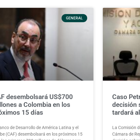
GENERAL
F desembolsará US$700
Caso Petr
llones a Colombia en los
decisión
óximos 15 días
tardará a
anco de Desarrollo de América Latina y el
La Comisión de
ibe (CAF) desembolsará en los próximos 15
Cámara de Re