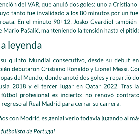
ención del VAR, que anuló dos goles: uno a Cristiano
cuyo tanto fue invalidado a los 80 minutos por un fu
roata. En el minuto 90+12, Josko Gvardiol también 
 Mario Pašalić, manteniendo la tensión hasta el pitido
na leyenda
 su quinto Mundial consecutivo, desde su debut e
bién debutaron Cristiano Ronaldo y Lionel Messi. Con
opas del Mundo, donde anotó dos goles y repartió dos
ia 2018 y el tercer lugar en Qatar 2022. Tras la 
fútbol profesional es incierto: no renovó contra
regreso al Real Madrid para cerrar su carrera.
s con Modrić, es genial verlo todavía jugando al más
 futbolista de Portugal