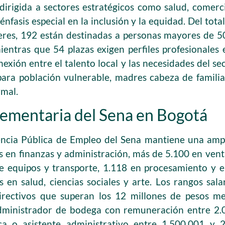
dirigida a sectores estratégicos como salud, comerci
énfasis especial en la inclusión y la equidad. Del tota
jeres, 192 están destinadas a personas mayores de 5
entras que 54 plazas exigen perfiles profesionales e
nexión entre el talento local y las necesidades del s
para población vulnerable, madres cabeza de famili
rmal.
ementaria del Sena en Bogotá
ncia Pública de Empleo del Sena mantiene una ampli
 en finanzas y administración, más de 5.100 en venta
e equipos y transporte, 1.118 en procesamiento y e
s en salud, ciencias sociales y arte. Los rangos sal
irectivos que superan los 12 millones de pesos m
dministrador de bodega con remuneración entre 2.
ica o asistente administrativo entre 1.500.001 y 