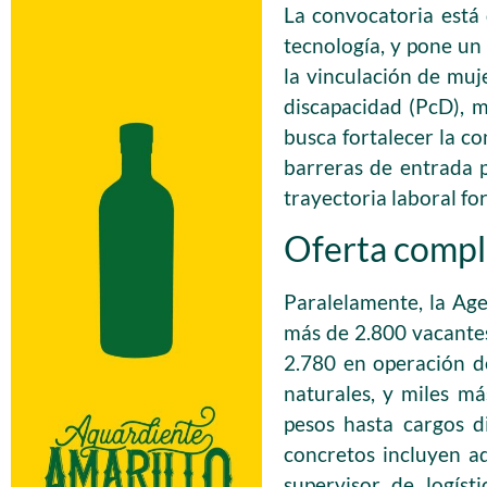
La convocatoria está 
tecnología, y pone un 
la vinculación de mu
discapacidad (PcD), mi
busca fortalecer la co
barreras de entrada 
trayectoria laboral fo
Oferta compl
Paralelamente, la Age
más de 2.800 vacantes
2.780 en operación d
naturales, y miles má
pesos hasta cargos d
concretos incluyen a
supervisor de logíst