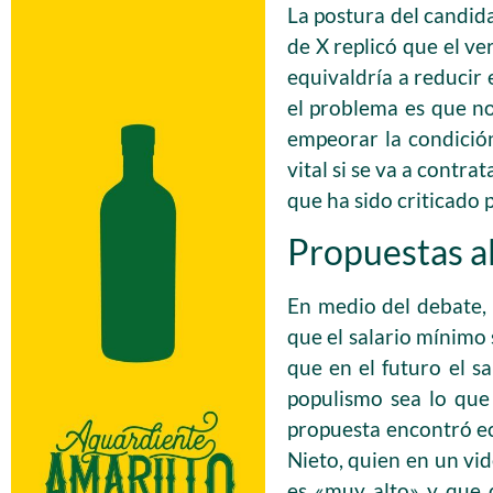
La postura del candid
de X replicó que el v
equivaldría a reducir 
el problema es que no 
empeorar la condición
vital si se va a contr
que ha sido criticado 
Propuestas al
En medio del debate, 
que el salario mínimo 
que en el futuro el s
populismo sea lo que
propuesta encontró ec
Nieto, quien en un vi
es «muy alto» y que d