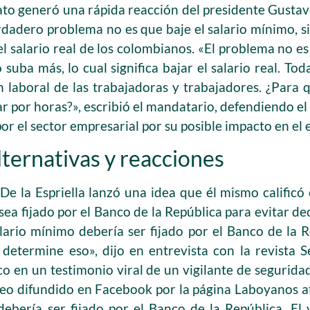
ato generó una rápida reacción del presidente Gustav
erdadero problema no es que baje el salario mínimo, s
el salario real de los colombianos. «El problema no es
suba más, lo cual significa bajar el salario real. To
 laboral de las trabajadoras y trabajadores. ¿Para 
atar por horas?», escribió el mandatario, defendiendo 
por el sector empresarial por su posible impacto en el
ternativas y reacciones
De la Espriella lanzó una idea que él mismo calificó
sea fijado por el Banco de la República para evitar dec
alario mínimo debería ser fijado por el Banco de la R
 determine eso», dijo en entrevista con la revista 
o en un testimonio viral de un vigilante de segurida
deo difundido en Facebook por la página Laboyanos a
ebería ser fijado por el Banco de la República. El 