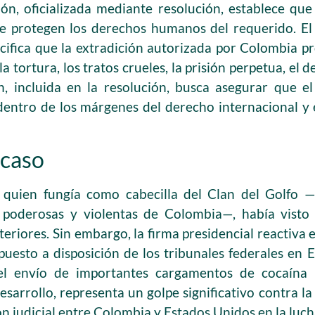
ón, oficializada mediante resolución, establece qu
que protegen los derechos humanos del requerido. E
cifica que la extradición autorizada por Colombia p
a tortura, los tratos crueles, la prisión perpetua, el d
ón, incluida en la resolución, busca asegurar que e
dentro de los márgenes del derecho internacional y e
 caso
’, quien fungía como cabecilla del Clan del Golfo 
 poderosas y violentas de Colombia—, había visto
eriores. Sin embargo, la firma presidencial reactiva e
puesto a disposición de los tribunales federales en 
l envío de importantes cargamentos de cocaína ha
arrollo, representa un golpe significativo contra la
n judicial entre Colombia y Estados Unidos en la luch