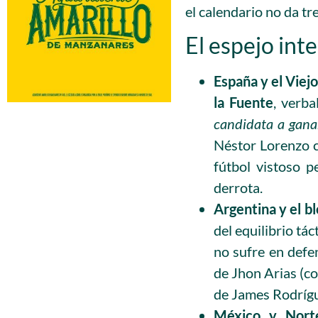
el calendario no da tr
El espejo int
España y el Viej
la Fuente
, verb
candidata a gana
Néstor Lorenzo c
fútbol vistoso 
derrota.
Argentina y el b
del equilibrio tá
no sufre en defe
de Jhon Arias (co
de James Rodrígu
México y Norte