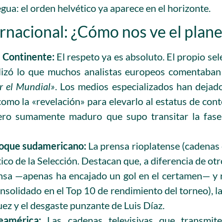
egua: el orden helvético ya aparece en el horizonte.
ernacional: ¿Cómo nos ve el plane
o Continente:
El respeto ya es absoluto. El propio se
alizó lo que muchos analistas europeos comentaban
r el Mundial»
. Los medios especializados han dejado
omo la «revelación» para elevarlo al estatus de cont
pero sumamente maduro que supo transitar la fase
loque sudamericano:
La prensa rioplatense (cadenas
ctico de la Selección. Destacan que, a diferencia de o
nsa —apenas ha encajado un gol en el certamen— y re
nsolidado en el Top 10 de rendimiento del torneo), l
ez y el desgaste punzante de Luis Díaz.
américa:
Las cadenas televisivas que transmit