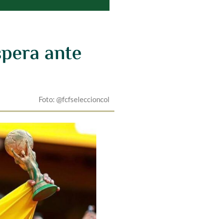
spera ante
Foto: @fcfseleccioncol