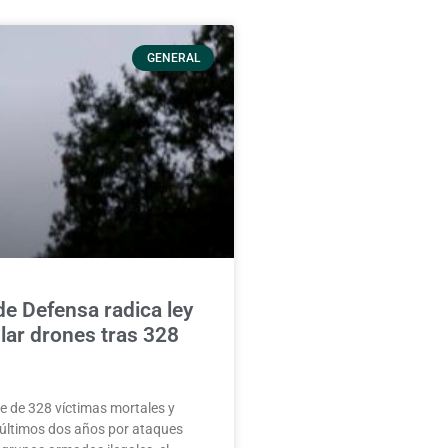
GENERAL
de Defensa radica ley
lar drones tras 328
e de 328 víctimas mortales y
 últimos dos años por ataques