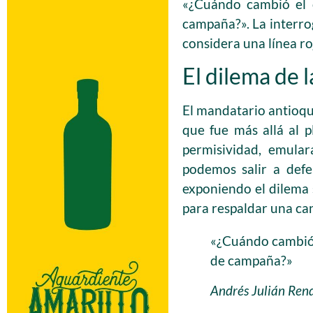
«¿Cuándo cambió el o
campaña?». La interro
considera una línea roj
El dilema de 
El mandatario antioque
que fue más allá al p
permisividad, emular
podemos salir a def
exponiendo el dilema s
para respaldar una ca
«¿Cuándo cambió 
de campaña?»
Andrés Julián Ren