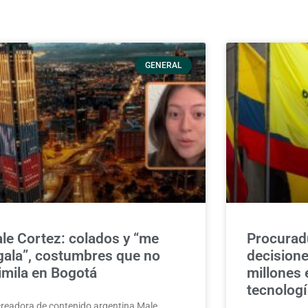
GENERAL
le Cortez: colados y “me
Procuradu
gala”, costumbres que no
decision
imila en Bogotá
millones 
tecnologí
creadora de contenido argentina Male