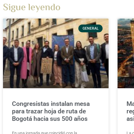
Sigue leyendo
GENERAL
Congresistas instalan mesa
Ma
para trazar hoja de ruta de
re
Bogotá hacia sus 500 años
as
En una jornada que coincidió con la
La 